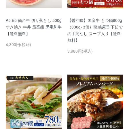
A5 B5 仙台牛 切り落とし 500g
【醤油味】国産牛 もつ鍋900g
すき焼き 牛丼 最高級 黒毛和牛
（300g×3個）簡単調理 下茹で
【送料無料】
の手間なし スープ入り【送料
無料】
4,300円(税込)
3,980円(税込)