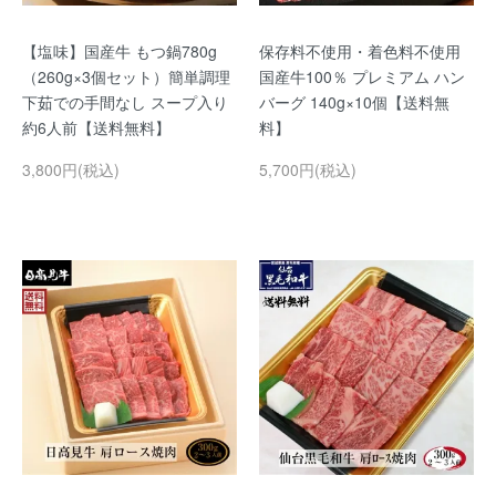
【塩味】国産牛 もつ鍋780g
保存料不使用・着色料不使用
（260g×3個セット）簡単調理
国産牛100％ プレミアム ハン
下茹での手間なし スープ入り
バーグ 140g×10個【送料無
約6人前【送料無料】
料】
3,800円(税込)
5,700円(税込)