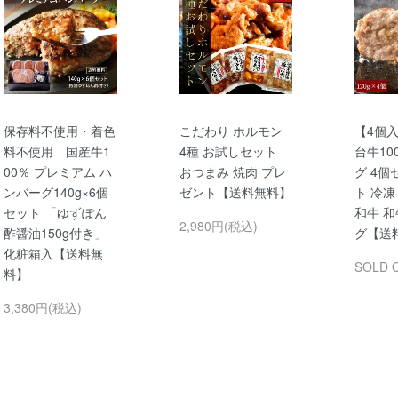
保存料不使用・着色
こだわり ホルモン
【4個入
料不使用 国産牛1
4種 お試しセット
台牛10
00％ プレミアム ハ
おつまみ 焼肉 プレ
グ 4個
ンバーグ140g×6個
ゼント【送料無料】
ト 冷凍
セット 「ゆずぽん
和牛 
2,980円(税込)
酢醤油150g付き」
グ【送
化粧箱入【送料無
SOLD 
料】
3,380円(税込)