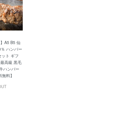
】A5 B5 仙
0％ ハンバー
セット ギフ
 最高級 黒毛
和牛ハンバー
料無料】
OUT