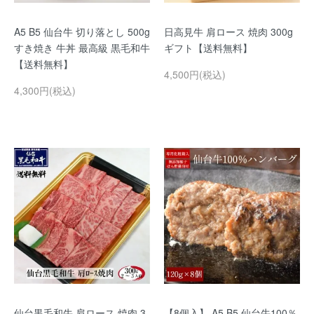
A5 B5 仙台牛 切り落とし 500g
日高見牛 肩ロース 焼肉 300g
すき焼き 牛丼 最高級 黒毛和牛
ギフト【送料無料】
【送料無料】
4,500円(税込)
4,300円(税込)
仙台黒毛和牛 肩ロース 焼肉 3
【8個入】 A5 B5 仙台牛100％